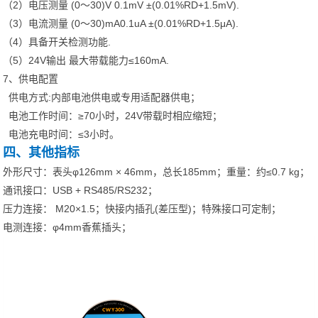
（2）电压测量 (0～30)V 0.1mV ±(0.01%RD+1.5mV).
（3）电流测量 (0～30)mA0.1uA ±(0.01%RD+1.5μA).
（4）具备开关检测功能.
（5）24V输出 最大带载能力≤160mA.
7、供电配置
供电方式:内部电池供电或专用适配器供电；
电池工作时间：≥70小时，24V带载时相应缩短；
电池充电时间：≤3小时。
四、其他指标
外形尺寸：表头φ126mm × 46mm，总长185mm；重量：约≤0.7 kg；
通讯接口：USB + RS485/RS232；
压力连接： M20×1.5；快接内插孔(差压型)；特殊接口可定制；
电测连接：φ4mm香蕉插头；