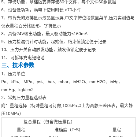
5、存储功能，基础版支持存储80个文件，每个文件60组数据.
6、设备低功耗，满电下使用时长 ≥70小时.
7、带背光的双排显示液晶显示屏,中文字符位段数显菜单,压力实测值与
仪表量程百分比图形、字符显示.
8、具备24V输出功能，最大驱动能力≤160mA.
9、压力检漏倒计时功能，起始值、结束值锁定便于记录.
10、压力开关自动触发功能，触发值锁定便于记录.
11、可拆卸充电锂电池.
三、技术参数
1、压力单位
Pa、kPa、 MPa、psi、 bar、mbar、inH2O、mmH2O、inHg、
mmHg、kgf/cm2.
2、常规压力量程选型表
附：量程选择（特殊量程可订做,100kPa以上为高静压差压表，最大静
压10MPa）
复合量程（包含微压量程）
量程
准确度（F•S）
量程