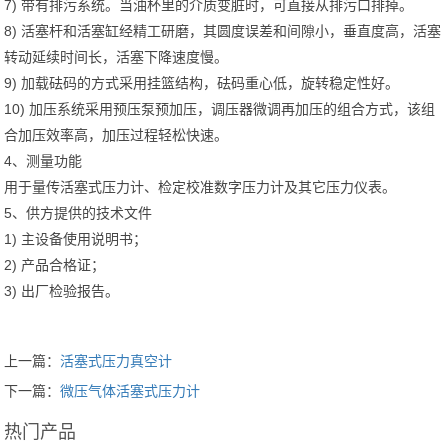
7) 带有排污系统。当油杯里的介质变脏时，可直接从排污口排掉。
8) 活塞杆和活塞缸经精工研磨，其圆度误差和间隙小，垂直度高，活塞
转动延续时间长，活塞下降速度慢。
9) 加载砝码的方式采用挂篮结构，砝码重心低，旋转稳定性好。
10) 加压系统采用预压泵预加压，调压器微调再加压的组合方式，该组
合加压效率高，加压过程轻松快速。
4、测量功能
用于量传活塞式压力计、检定校准数字压力计及其它压力仪表。
5、供方提供的技术文件
1) 主设备使用说明书；
2) 产品合格证；
3) 出厂检验报告。
上一篇：
活塞式压力真空计
下一篇：
微压气体活塞式压力计
热门产品