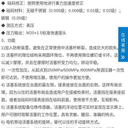
◆ 砝码修正：按照使用地进行重力加速度修正
◆ 砝码材料：无磁不锈钢（0.005级；0.008级；0.01级；0.02级）；
碳钢（0.05级）
◆ 测压方式：表压
◆ 压力输出：M20×1.5标准快速接头
在
线
3、功能
客
1)加入防断装置，避免在正常使用中活塞杆断裂，造成巨大的损失。
服
2) 活塞杆的限位结构采用圆环限位，不再使用限位螺钉或卡环，这样可
以减少摩擦，并且在摩擦时活塞杆受力均匀，转动平稳。
3）一次性加压，从起点到250MPa/500MPa /800MPa用调压器一次性
即可达到，不使用增压器，使用户的操作更加方便。
4) 活塞系统放在台面的最左侧，接表座放在台面的右侧，这样布局合
理，因为以往的活塞布局会造成用户在接被检表时，活塞挡在接表座前
面，或者加砝码时接表座挡在砝码前面，使用很不方便，互相影响。
5) 活塞系统配备位移传感器，活塞的浮动位置可实时呈现在显示屏上，
用户可随时观察活塞的工作位置，具有灵敏、醒目、准确的特点。
6) 电机带动活塞系统的旋转，替代以往的手动旋转方式。